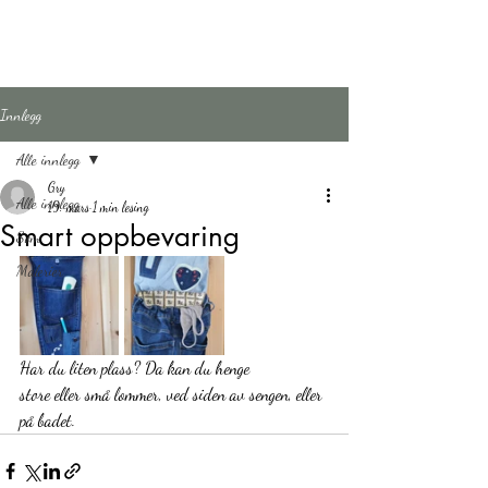
Håberget gård
Innlegg
Alle innlegg
Gry
Alle innlegg
19. mars
1 min lesing
Smart oppbevaring
Søm
Malerier
Har du liten plass? Da kan du henge
store eller små lommer, ved siden av sengen, eller 
på badet. 